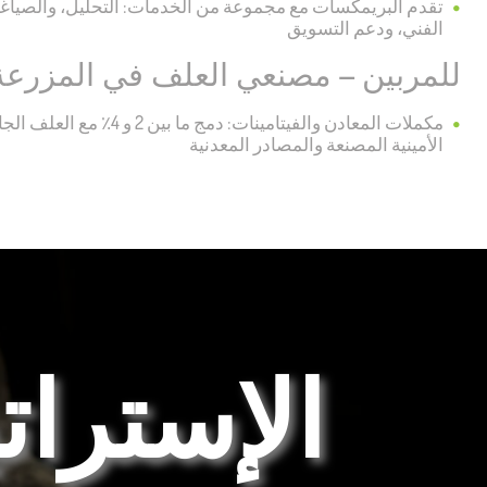
تقدم البريمكسات مع مجموعة من الخدمات: التحليل، والصياغة
الفني، ودعم التسويق
للمربين – مصنعي العلف في المزرعة
مكملات المعادن والفيتامينات: دمج 
الأمينية المصنعة والمصادر المعدنية
الإسترات