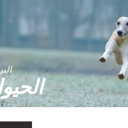
البر
الحيوا